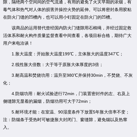
隙，隔绝两个空间间的空气流通，有用的避免了火灾早期的浓烟，有
毒气体和热气对人体的损害并操控火势的延伸。可以将密封条用胶粘
在防火门缝的凹槽内，也可以用小钉固定在防火门的凹槽。
该商品的运用替代曾经国内防火门缝隙用石棉绳，并经过固定救
活体系和耐火构件质量监督查看中间查看，各项目标合格，期待广大
用户来电洽谈！
1.胀大温度：开始胀大温度199℃，主体胀大的温度347℃；
2.线性胀大倍数：大于等于原胀大体厚度的3倍；
3.耐高温和焚烧功用：温升至980℃并保持30min，不焚烧、不灰
化；
4.防烟功用：耐火试验进行72min，门装置密封件的左、右及上
侧缝隙无显着的漏烟，防烟功用可大于72min；
5.耐环境才能：在室温、90湿度条件下放置5年胀大倍率不变；
注：防烟条于受热时可敏捷胀大封闭门、窗缝隙，避免烟以及热窜
入。