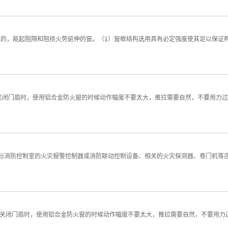
的，能起阻隔和阻挠火势延伸的窗。（1）窗框结构选用具有必定强度使其足以保证
关闭门扇时，使用铝合金防火窗的时候动作幅度不要太大，推拉需要自然，不要用力过
与消防控制室的火灾报警控制器或消防联动控制设备、相关的火灾探测器、卷门机等
关闭门扇时，使用铝合金防火窗的时候动作幅度不要太大，推拉需要自然，不要用力