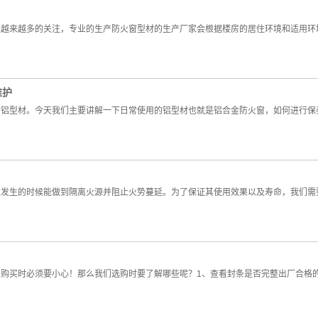
家越来越多的关注，专业的生产防火窗型材的生产厂家会根据楼房的居住环境和适用环
维护
者铝型材。今天我们主要讲解一下日常使用的铝型材也就是铝合金防火窗，如何进行
发生的时候能做到隔离火源并阻止火势蔓延。为了保证其使用效果以及寿命，我们需要
购买时必须要小心！那么我们选购时要了解哪些呢？1、查看封条是否完整出厂合格