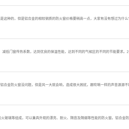
都是这种的，但是铝合金的相较钢质的防火窗价格要稍高一点，大家有没有想过为什么
，减低门窗传热系数，达到优良的保温性能，达到不同的气候区的不同的节能要求。2、
验铝合金防火窗没问题，但是风一大就会响，造成很大困扰，跟吹哨一样的声音源源不
防火玻璃等组成，可以兼具外观的漂亮、耐火、隔音及隔烟等性能的防火窗。铝合金防