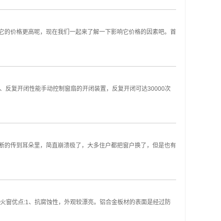
它的价格更高呢，现在我们一起来了解一下影响它价格的因素吧。首
反复开闭性能手动控制窗扇的开闭装置，反复开闭可达30000次
断的传到耳朵里，简直崩溃极了，大多住户都把窗户换了，但是也有
火窗优点:1、抗腐蚀性，外观较漂亮。铝合金板材的表面是经过防