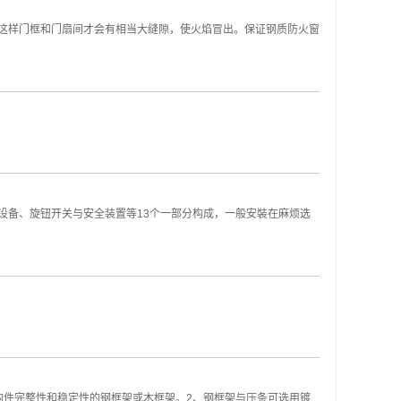
这样门框和门扇间才会有相当大缝隙，使火焰冒出。保证钢质防火窗
设备、旋钮开关与安全装置等13个一部分构成，一般安裝在麻烦选
构件完整性和稳定性的钢框架或木框架。2、钢框架与压条可选用镀