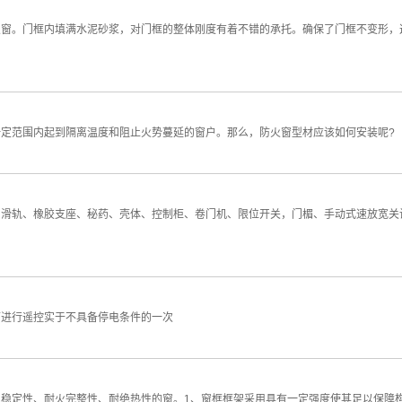
火窗。门框内填满水泥砂浆，对门框的整体刚度有着不错的承托。确保了门框不变形，
定范围内起到隔离温度和阻止火势蔓延的窗户。那么，防火窗型材应该如何安装呢?
滑轨、橡胶支座、秘药、壳体、控制柜、卷门机、限位开关，门楣、手动式速放宽关
下进行遥控实于不具备停电条件的一次
稳定性、耐火完整性、耐绝热性的窗。1、窗框框架采用具有一定强度使其足以保障